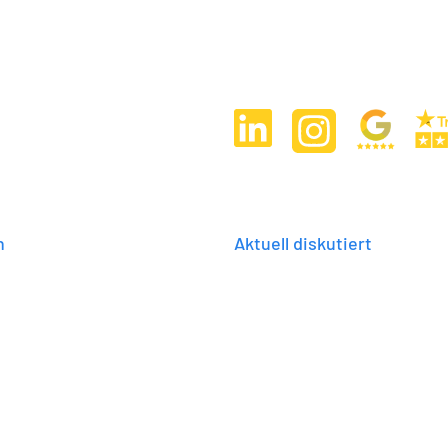
n
Aktuell diskutiert
häuser in Ilsede und
Solardachpflicht in Nieder
Aktuelle Fördermittel-Über
enhäuser in Braunschweig
Welche Versicherungen bra
dler aus Hannover
Gerüstbau und Arbeitssich
 Hightech-Unternehmen
Erklärt: kW, kWp oder kWh