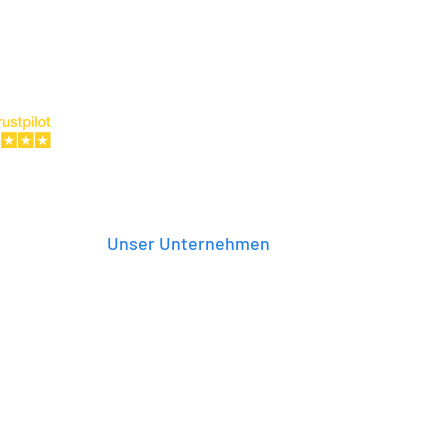
Unser Unternehmen
sachsen
Über uns
sicht
Berufe
ucht’s?
Stellenangebote
erheit
Management
?
Kollegen-Meinungen