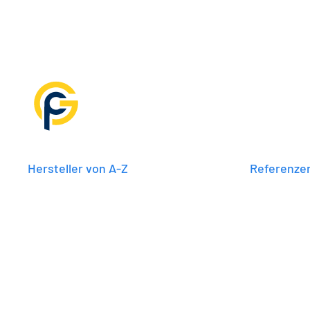
Hersteller von A-Z
Referenze
ABB, Altec, Bauder, BYD, Dyness,
Einfamilen
Vechelde
E3/DC, enwitec, Fronius, Hager,
Mehrfamili
Huawei, JinkoSolar, Kostal, myPV,
Mittelstän
Plexlog, PMT, SolarEdge, Soprema,
Raumfahrt
Sungrow, TrinaSolar, Vaillant